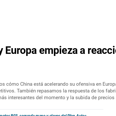
 y Europa empieza a reacc
s cómo China está acelerando su ofensiva en Europa
itivos. También repasamos la respuesta de los fabri
 más interesantes del momento y la subida de precios 
apmotor B03, segunda mano y claves del Plan Auto+