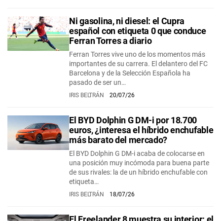
Ni gasolina, ni diesel: el Cupra
español con etiqueta 0 que conduce
Ferran Torres a diario
Ferran Torres vive uno de los momentos más
importantes de su carrera. El delantero del FC
Barcelona y de la Selección Española ha
pasado de ser un…
IRIS BELTRÁN
20/07/26
El BYD Dolphin G DM-i por 18.700
euros, ¿interesa el híbrido enchufable
más barato del mercado?
El BYD Dolphin G DM-i acaba de colocarse en
una posición muy incómoda para buena parte
de sus rivales: la de un híbrido enchufable con
etiqueta…
IRIS BELTRÁN
18/07/26
El Freelander 8 muestra su interior: el