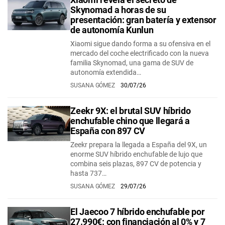
Skynomad a horas de su
presentación: gran batería y extensor
de autonomía Kunlun
Xiaomi sigue dando forma a su ofensiva en el
mercado del coche electrificado con la nueva
familia Skynomad, una gama de SUV de
autonomía extendida…
SUSANA GÓMEZ
30/07/26
Zeekr 9X: el brutal SUV híbrido
enchufable chino que llegará a
España con 897 CV
Zeekr prepara la llegada a España del 9X, un
enorme SUV híbrido enchufable de lujo que
combina seis plazas, 897 CV de potencia y
hasta 737…
SUSANA GÓMEZ
29/07/26
El Jaecoo 7 híbrido enchufable por
27.990€: con financiación al 0% y 7