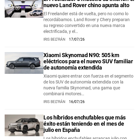
nuevo Land Rover chino apunta alto
El Freelander está de vuelta, pero no como lo
recordábamos. Land Rover y Chery preparan
su regreso convertido en una nueva marca
electrificada, y el…
IRIS BELTRÁN
17/07/26
Xiaomi Skynomad N90: 505 km
eléctricos para el nuevo SUV familiar
de autonomía extendida
Xiaomi quiere entrar con fuerza en el segmento
de los SUV de autonomía extendida con la
nueva familia Skynomad, una gama que
combinará motores…
IRIS BELTRÁN
16/07/26
Los híbridos enchufables que más
éxito están teniendo en el mes de
julio en España
Los híbridos enchufables arrancan julio con