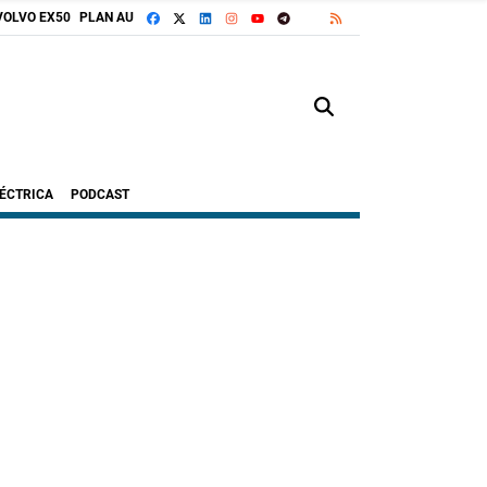
FACEBOOK
X
LINKEDIN
INSTAGRAM
TELEGRAM
RSS
VOLVO EX50
PLAN AUTO+
GOOGLE DISCOVER
YOUTUBE
LÉCTRICA
PODCAST