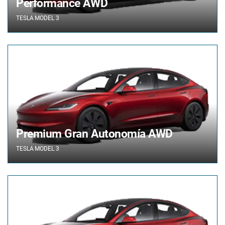
Performance AWD
TESLA
MODEL 3
Premium Gran Autonomía AWD
TESLA
MODEL 3