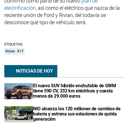
confirmó como parte de su nuevo
plan de
electrificación
, así como el eléctrico que nazca de la
reciente unión de Ford y Rivian, del todavía se
desconoce qué tipo de vehículo será.
ETIQUETAS:
Rivian
R1T
NOTICIAS DE HOY
El nuevo SUV híbrido enchufable de GWM
tiene 590 CV, 232 km eléctricos y cuesta
menos de 29.000 euros
NIO alcanza los 120 millones de cambios de
batería y estrena sus estaciones de quinta
generación