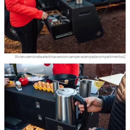
Rivian-camioneta-electrica-version-camper-acampada-compartimentos2