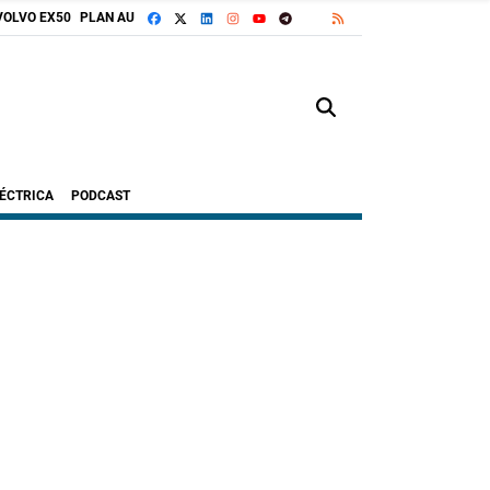
FACEBOOK
X
LINKEDIN
INSTAGRAM
TELEGRAM
RSS
VOLVO EX50
PLAN AUTO+
GOOGLE DISCOVER
YOUTUBE
LÉCTRICA
PODCAST