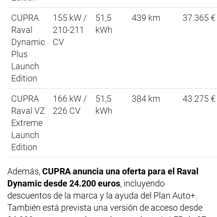
CUPRA
155 kW /
51,5
439 km
37.365 €
Raval
210-211
kWh
Dynamic
CV
Plus
Launch
Edition
CUPRA
166 kW /
51,5
384 km
43.275 €
Raval VZ
226 CV
kWh
Extreme
Launch
Edition
Además,
CUPRA anuncia una oferta para el Raval
Dynamic desde 24.200 euros
, incluyendo
descuentos de la marca y la ayuda del Plan Auto+.
También está prevista una versión de acceso desde