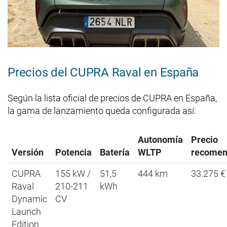
Precios del CUPRA Raval en España
Según la lista oficial de precios de CUPRA en España,
la gama de lanzamiento queda configurada así:
Autonomía
Precio
Versión
Potencia
Batería
WLTP
recome
CUPRA
155 kW /
51,5
444 km
33.275 €
Raval
210-211
kWh
Dynamic
CV
Launch
Edition