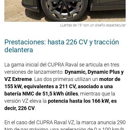
LLantas de 19" con un diseño espectacular
Prestaciones: hasta 226 CV y tracción
delantera
La gama inicial del CUPRA Raval se articula en tres
versiones de lanzamiento:
Dynamic, Dynamic Plus y
VZ Extreme
. Las dos primeras utilizan un
motor de
155 kW, equivalentes a 211 CV, asociado a una
batería NMC de 51,5 kWh útiles
, mientras que la
versión VZ eleva la
potencia hasta los 166 kW, es
decir, 226 CV
.
En el caso del CUPRA Raval VZ, la marca anuncia 290
Nm de par máximo, una aceleración de 0 a 100 km/h