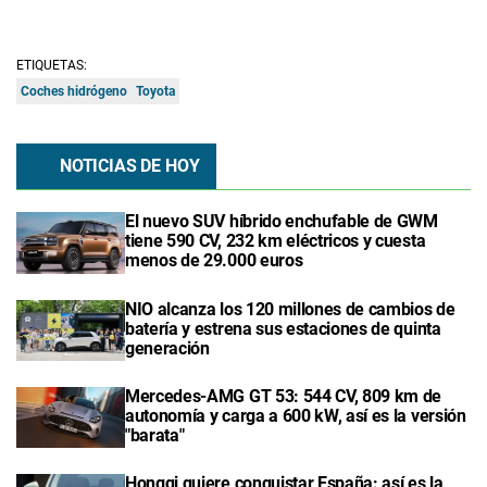
ETIQUETAS:
Coches hidrógeno
Toyota
NOTICIAS DE HOY
El nuevo SUV híbrido enchufable de GWM
tiene 590 CV, 232 km eléctricos y cuesta
menos de 29.000 euros
NIO alcanza los 120 millones de cambios de
batería y estrena sus estaciones de quinta
generación
Mercedes-AMG GT 53: 544 CV, 809 km de
autonomía y carga a 600 kW, así es la versión
"barata"
Hongqi quiere conquistar España: así es la