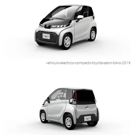
vehiculo-electrico-compacto-toyota-salon-tokio-2019