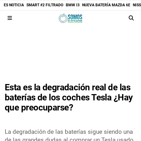
ES NOTICIA
SMART #2 FILTRADO
BMW I3
NUEVA BATERÍA MAZDA 6E
NIS
Esta es la degradación real de las
baterías de los coches Tesla ¿Hay
que preocuparse?
La degradación de las baterías sigue siendo una
de las grandes dudas al comprar un Tesla usado,