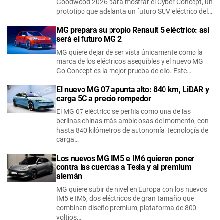
Goodwood 2026 para mostrar el Cyber Concept, un
prototipo que adelanta un futuro SUV eléctrico del…
MG prepara su propio Renault 5 eléctrico: así
será el futuro MG 2
MG quiere dejar de ser vista únicamente como la
marca de los eléctricos asequibles y el nuevo MG
Go Concept es la mejor prueba de ello. Este…
El nuevo MG 07 apunta alto: 840 km, LiDAR y
carga 5C a precio rompedor
El MG 07 eléctrico se perfila como una de las
berlinas chinas más ambiciosas del momento, con
hasta 840 kilómetros de autonomía, tecnología de
carga…
Los nuevos MG IM5 e IM6 quieren poner
contra las cuerdas a Tesla y al premium
alemán
MG quiere subir de nivel en Europa con los nuevos
IM5 e IM6, dos eléctricos de gran tamaño que
combinan diseño premium, plataforma de 800
voltios,…