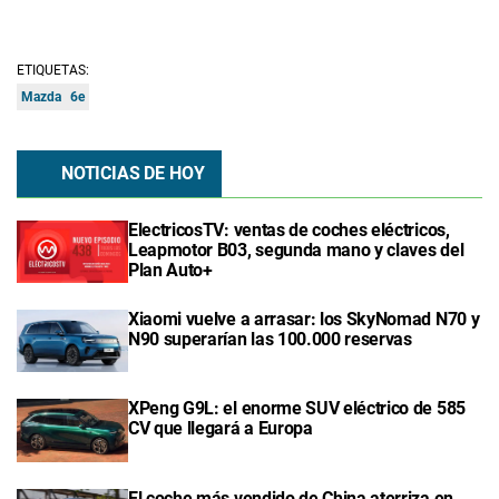
ETIQUETAS:
Mazda
6e
NOTICIAS DE HOY
ElectricosTV: ventas de coches eléctricos,
Leapmotor B03, segunda mano y claves del
Plan Auto+
Xiaomi vuelve a arrasar: los SkyNomad N70 y
N90 superarían las 100.000 reservas
XPeng G9L: el enorme SUV eléctrico de 585
CV que llegará a Europa
El coche más vendido de China aterriza en