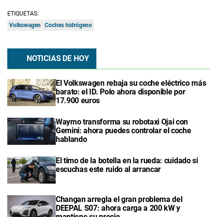
ETIQUETAS:
Volkswagen
Coches hidrógeno
NOTICIAS DE HOY
El Volkswagen rebaja su coche eléctrico más
barato: el ID. Polo ahora disponible por
17.900 euros
Waymo transforma su robotaxi Ojai con
Gemini: ahora puedes controlar el coche
hablando
El timo de la botella en la rueda: cuidado si
escuchas este ruido al arrancar
Changan arregla el gran problema del
DEEPAL S07: ahora carga a 200 kW y
mantiene su precio