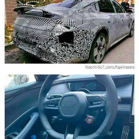
Xiaomi-SU7_camuflaje-trasera