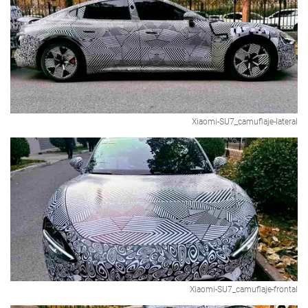
Xiaomi-SU7_camuflaje-lateral
Xiaomi-SU7_camuflaje-frontal