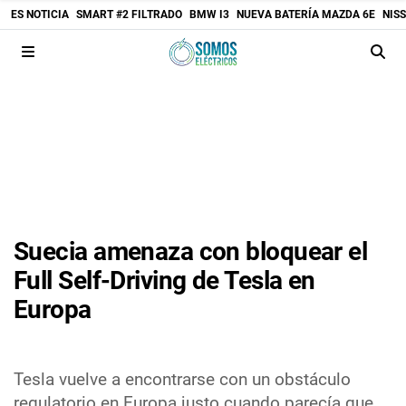
ES NOTICIA
SMART #2 FILTRADO
BMW I3
NUEVA BATERÍA MAZDA 6E
NIS
Suecia amenaza con bloquear el
Full Self-Driving de Tesla en
Europa
Tesla vuelve a encontrarse con un obstáculo
regulatorio en Europa justo cuando parecía que