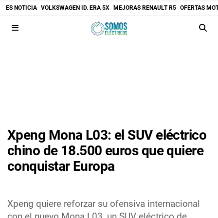
ES NOTICIA
VOLKSWAGEN ID. ERA 5X
MEJORAS RENAULT R5
OFERTAS MO
Xpeng Mona L03: el SUV eléctrico
chino de 18.500 euros que quiere
conquistar Europa
Xpeng quiere reforzar su ofensiva internacional
con el nuevo Mona L03, un SUV eléctrico de