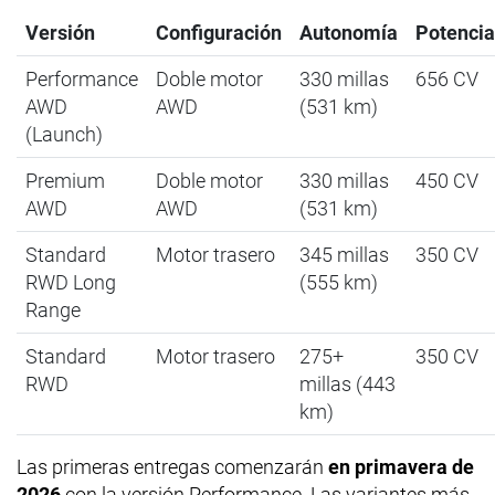
Versión
Configuración
Autonomía
Potencia
Performance
Doble motor
330 millas
656 CV
AWD
AWD
(531 km)
(Launch)
Premium
Doble motor
330 millas
450 CV
AWD
AWD
(531 km)
Standard
Motor trasero
345 millas
350 CV
RWD Long
(555 km)
Range
Standard
Motor trasero
275+
350 CV
RWD
millas (443
km)
Las primeras entregas comenzarán
en primavera de
2026
con la versión Performance. Las variantes más