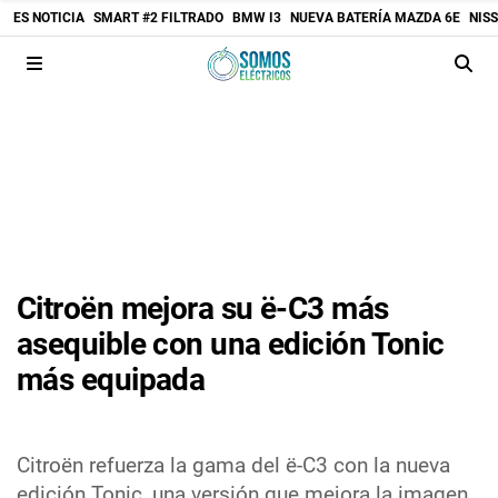
ES NOTICIA
SMART #2 FILTRADO
BMW I3
NUEVA BATERÍA MAZDA 6E
NIS
Citroën mejora su ë-C3 más
asequible con una edición Tonic
más equipada
Citroën refuerza la gama del ë-C3 con la nueva
edición Tonic, una versión que mejora la imagen