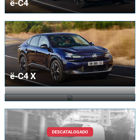
ë-C4
ë-C4 X
ë-C5 Aircross