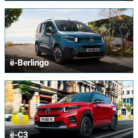
ë-Berlingo
ë-C3