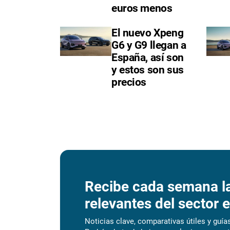
euros menos
El nuevo Xpeng
G6 y G9 llegan a
España, así son
y estos son sus
precios
Recibe cada semana l
relevantes del sector e
Noticias clave, comparativas útiles y guías