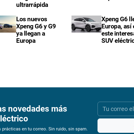
ultrarrápida
Los nuevos
Xpeng G6 ll
Xpeng G6 y G9
Europa, así 
ya llegan a
este interes
Europa
SUV eléctri
as novedades más
léctrico
 prácticas en tu correo. Sin ruido, sin spam.