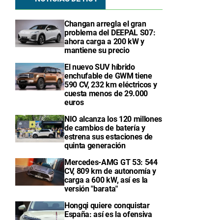
Changan arregla el gran
problema del DEEPAL S07:
ahora carga a 200 kW y
mantiene su precio
El nuevo SUV híbrido
enchufable de GWM tiene
590 CV, 232 km eléctricos y
cuesta menos de 29.000
euros
NIO alcanza los 120 millones
de cambios de batería y
estrena sus estaciones de
quinta generación
Mercedes-AMG GT 53: 544
CV, 809 km de autonomía y
carga a 600 kW, así es la
versión "barata"
Hongqi quiere conquistar
España: así es la ofensiva