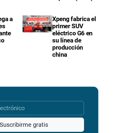
ega a
Xpeng fabrica el
es
primer SUV
ante
eléctrico G6 en
co
su línea de
producción
china
Suscribirme gratis