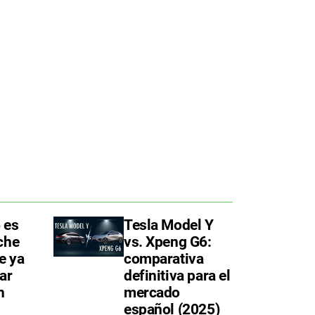
 es
Tesla Model Y
che
vs. Xpeng G6:
e ya
comparativa
ar
definitiva para el
n
mercado
español (2025)