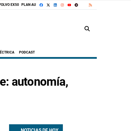
FACEBOOK
X
LINKEDIN
INSTAGRAM
TELEGRAM
RSS
VOLVO EX50
PLAN AUTO+
GOOGLE DISCOVER
YOUTUBE
LÉCTRICA
PODCAST
e: autonomía,
NOTICIAS DE HOY