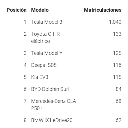
Posición
Modelo
Matriculaciones
1
Tesla Model 3
1.040
2
Toyota C-HR
133
eléctrico
3
Tesla Model Y
125
4
Deepal S05
116
5
Kia EV3
115
6
BYD Dolphin Surf
84
7
Mercedes-Benz CLA
68
250+
8
BMW iX1 eDrive20
62