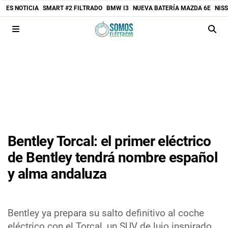
ES NOTICIA
SMART #2 FILTRADO
BMW I3
NUEVA BATERÍA MAZDA 6E
NIS
Bentley Torcal: el primer eléctrico
de Bentley tendrá nombre español
y alma andaluza
Bentley ya prepara su salto definitivo al coche
eléctrico con el Torcal, un SUV de lujo inspirado