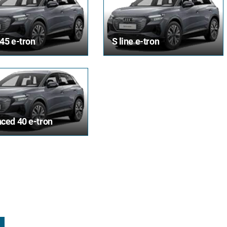
 45 e-tron
S line e-tron
ced 40 e-tron