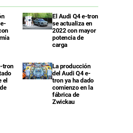
ón
El Audi Q4 e-tron
 e-
se actualiza en
 con
2022 con mayor
mía
potencia de
carga
e-tron
La producción
tado
del Audi Q4 e-
 el
tron ya ha dado
 de
comienzo en la
fábrica de
Zwickau