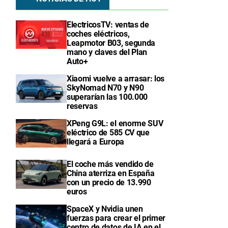
ElectricosTV: ventas de
coches eléctricos,
Leapmotor B03, segunda
mano y claves del Plan
Auto+
Xiaomi vuelve a arrasar: los
SkyNomad N70 y N90
superarían las 100.000
reservas
XPeng G9L: el enorme SUV
eléctrico de 585 CV que
llegará a Europa
El coche más vendido de
China aterriza en España
con un precio de 13.990
euros
SpaceX y Nvidia unen
fuerzas para crear el primer
7
centro de datos de IA en el