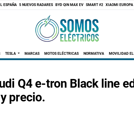
 L ESPAÑA
5 NUEVOS RADARES
BYD QIN MAX EV
SMART #2
XIAOMI EUROPA
S
TESLA
MARCAS
MOTOS ELÉCTRICAS
NORMATIVA
MOVILIDAD E
udi Q4 e-tron Black line ed
y precio.