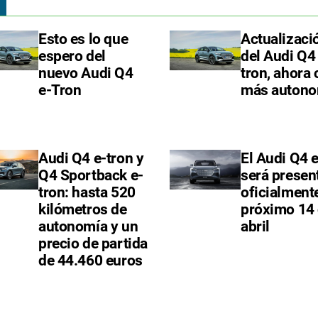
Esto es lo que
Actualizaci
espero del
del Audi Q4
nuevo Audi Q4
tron, ahora
e-Tron
más autono
Audi Q4 e-tron y
El Audi Q4 
Q4 Sportback e-
será presen
tron: hasta 520
oficialmente
kilómetros de
próximo 14
autonomía y un
abril
precio de partida
de 44.460 euros