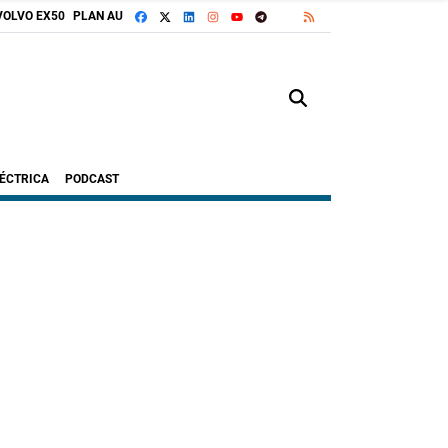
FACEBOOK
X
LINKEDIN
INSTAGRAM
TELEGRAM
RSS
VOLVO EX50
PLAN AUTO+
GOOGLE DISCOVER
YOUTUBE
LÉCTRICA
PODCAST