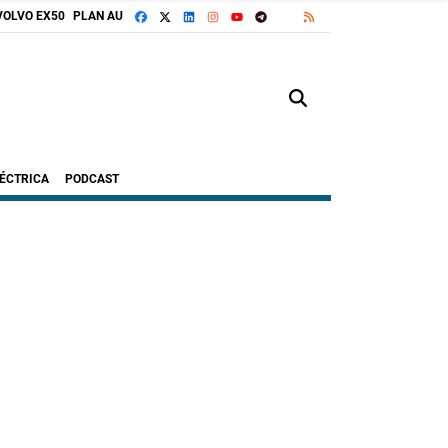
FACEBOOK
X
LINKEDIN
INSTAGRAM
TELEGRAM
RSS
VOLVO EX50
PLAN AUTO+
GOOGLE DISCOVER
YOUTUBE
LÉCTRICA
PODCAST