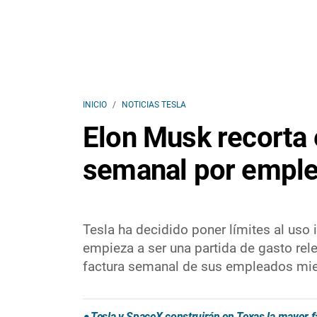
INICIO
NOTICIAS TESLA
Elon Musk recorta e
semanal por empl
Tesla ha decidido poner límites al uso i
empieza a ser una partida de gasto rel
factura semanal de sus empleados mien
Tesla y SpaceX construirán en Texas la mayor f