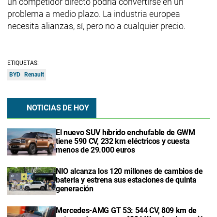
un competidor directo podría convertirse en un
problema a medio plazo. La industria europea
necesita alianzas, sí, pero no a cualquier precio.
ETIQUETAS:
BYD
Renault
NOTICIAS DE HOY
El nuevo SUV híbrido enchufable de GWM
tiene 590 CV, 232 km eléctricos y cuesta
menos de 29.000 euros
NIO alcanza los 120 millones de cambios de
batería y estrena sus estaciones de quinta
generación
Mercedes-AMG GT 53: 544 CV, 809 km de