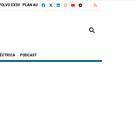
FACEBOOK
X
LINKEDIN
INSTAGRAM
TELEGRAM
RSS
VOLVO EX50
PLAN AUTO+
GOOGLE DISCOVER
YOUTUBE
LÉCTRICA
PODCAST