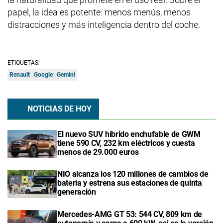
papel, la idea es potente: menos menús, menos
distracciones y más inteligencia dentro del coche.
ETIQUETAS:
Renault
Google
Gemini
NOTICIAS DE HOY
El nuevo SUV híbrido enchufable de GWM
tiene 590 CV, 232 km eléctricos y cuesta
menos de 29.000 euros
NIO alcanza los 120 millones de cambios de
batería y estrena sus estaciones de quinta
generación
Mercedes-AMG GT 53: 544 CV, 809 km de