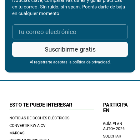
Noticias clave, comparativas útiles y guías prácticas
en tu correo. Sin ruido, sin spam. Podrás darte de baja
en cualquier momento.
Suscribirme gratis
Al registrarte aceptas la
política de privacidad
.
ESTO TE PUEDE INTERESAR
PARTICIPA
EN
NOTICIAS DE COCHES ELÉCTRICOS
GUÍA PLAN
CONVERTIR KW A CV
AUTO+ 2026
MARCAS
SOLICITAR