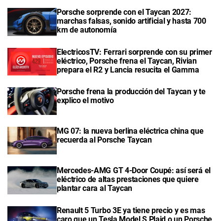
Porsche sorprende con el Taycan 2027:
marchas falsas, sonido artificial y hasta 700
km de autonomía
ElectricosTV: Ferrari sorprende con su primer
eléctrico, Porsche frena el Taycan, Rivian
prepara el R2 y Lancia resucita el Gamma
Porsche frena la producción del Taycan y te
explico el motivo
MG 07: la nueva berlina eléctrica china que
recuerda al Porsche Taycan
Mercedes-AMG GT 4-Door Coupé: así será el
eléctrico de altas prestaciones que quiere
plantar cara al Taycan
Renault 5 Turbo 3E ya tiene precio y es mas
caro que un Tesla Model S Plaid o un Porsche