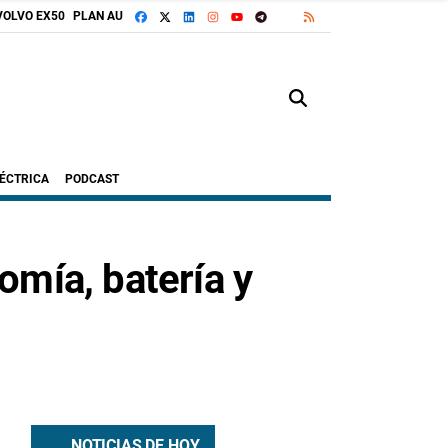
FACEBOOK
X
LINKEDIN
INSTAGRAM
TELEGRAM
RSS
VOLVO EX50
PLAN AUTO+
GOOGLE DISCOVER
YOUTUBE
LÉCTRICA
PODCAST
mía, batería y
NOTICIAS DE HOY