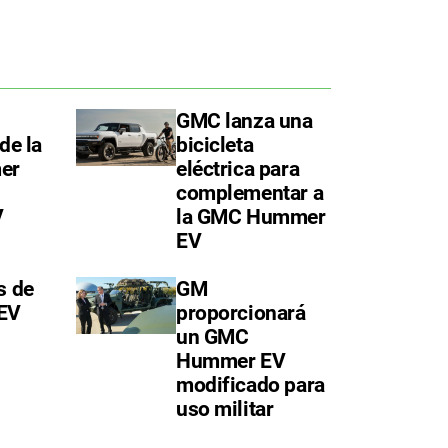
GMC lanza una
de la
bicicleta
er
eléctrica para
complementar a
V
la GMC Hummer
EV
s de
GM
EV
proporcionará
un GMC
Hummer EV
modificado para
uso militar