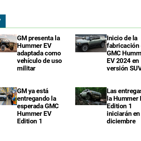
V
GM presenta la
Inicio de la
Hummer EV
fabricación 
adaptada como
GMC Humm
vehículo de uso
EV 2024 en
militar
versión SU
GM ya está
Las entrega
entregando la
la Hummer 
esperada GMC
Edition 1
Hummer EV
iniciarán en
Edition 1
diciembre