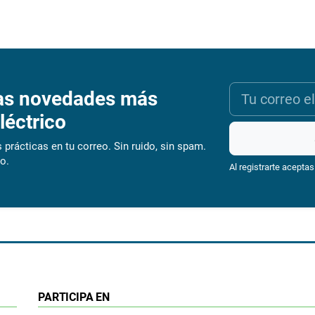
as novedades más
léctrico
 prácticas en tu correo. Sin ruido, sin spam.
o.
Al registrarte aceptas
PARTICIPA EN