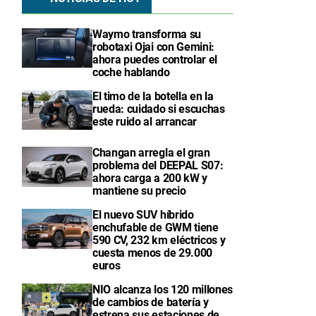
Waymo transforma su
robotaxi Ojai con Gemini:
ahora puedes controlar el
coche hablando
El timo de la botella en la
rueda: cuidado si escuchas
este ruido al arrancar
Changan arregla el gran
problema del DEEPAL S07:
ahora carga a 200 kW y
mantiene su precio
El nuevo SUV híbrido
enchufable de GWM tiene
590 CV, 232 km eléctricos y
cuesta menos de 29.000
euros
NIO alcanza los 120 millones
de cambios de batería y
estrena sus estaciones de