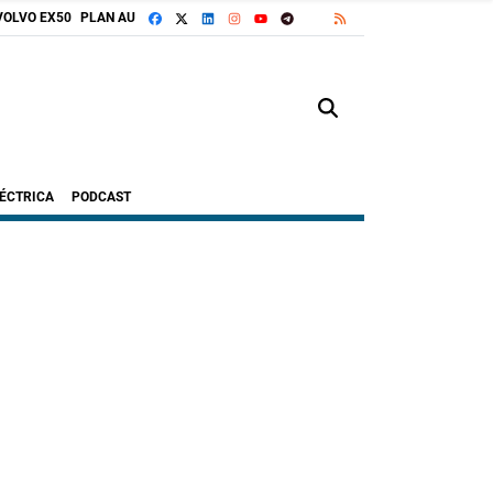
FACEBOOK
X
LINKEDIN
INSTAGRAM
TELEGRAM
RSS
VOLVO EX50
PLAN AUTO+
GOOGLE DISCOVER
YOUTUBE
LÉCTRICA
PODCAST