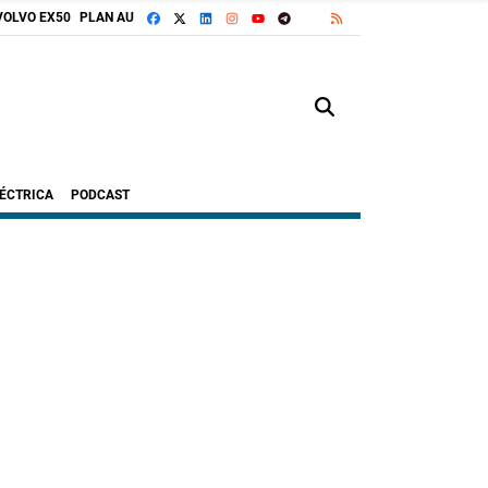
FACEBOOK
X
LINKEDIN
INSTAGRAM
TELEGRAM
RSS
VOLVO EX50
PLAN AUTO+
GOOGLE DISCOVER
YOUTUBE
LÉCTRICA
PODCAST