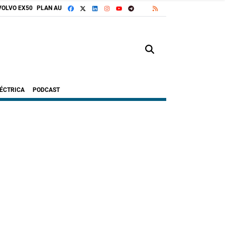
FACEBOOK
X
LINKEDIN
INSTAGRAM
TELEGRAM
RSS
VOLVO EX50
PLAN AUTO+
GOOGLE DISCOVER
YOUTUBE
LÉCTRICA
PODCAST