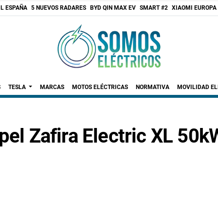
 L ESPAÑA
5 NUEVOS RADARES
BYD QIN MAX EV
SMART #2
XIAOMI EUROPA
S
TESLA
MARCAS
MOTOS ELÉCTRICAS
NORMATIVA
MOVILIDAD E
pel Zafira Electric XL 50