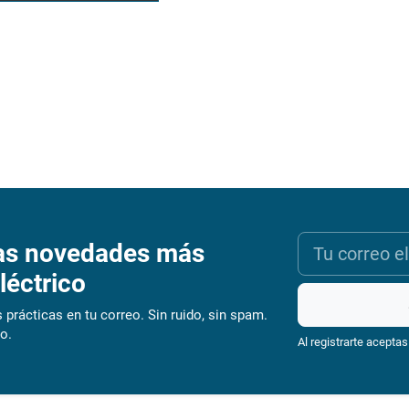
as novedades más
léctrico
 prácticas en tu correo. Sin ruido, sin spam.
o.
Al registrarte aceptas