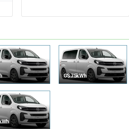
h
GS 75kWh
5kWh