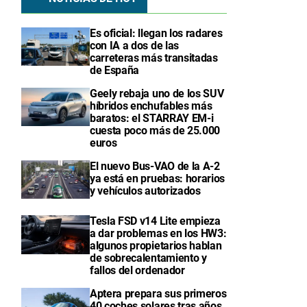
Es oficial: llegan los radares
con IA a dos de las
carreteras más transitadas
de España
Geely rebaja uno de los SUV
híbridos enchufables más
baratos: el STARRAY EM-i
cuesta poco más de 25.000
euros
El nuevo Bus-VAO de la A-2
ya está en pruebas: horarios
y vehículos autorizados
Tesla FSD v14 Lite empieza
a dar problemas en los HW3:
algunos propietarios hablan
de sobrecalentamiento y
fallos del ordenador
Aptera prepara sus primeros
40 coches solares tras años