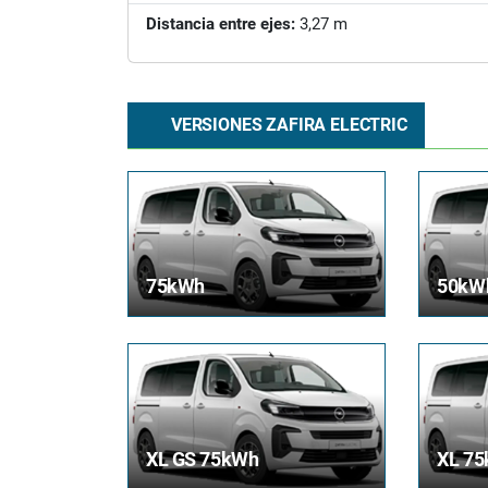
Distancia entre ejes:
3,27 m
VERSIONES ZAFIRA ELECTRIC
75kWh
50kW
XL GS 75kWh
XL 7