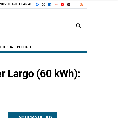
FACEBOOK
X
LINKEDIN
INSTAGRAM
TELEGRAM
RSS
VOLVO EX50
PLAN AUTO+
GOOGLE DISCOVER
YOUTUBE
LÉCTRICA
PODCAST
r Largo (60 kWh):
NOTICIAS DE HOY