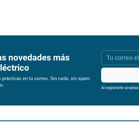
as novedades más
léctrico
 prácticas en tu correo. Sin ruido, sin spam.
o.
Al registrarte aceptas