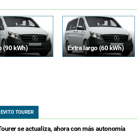
o (90 kWh)
Extra largo (60 kWh)
 EVITO TOURER
ourer se actualiza, ahora con más autonomía