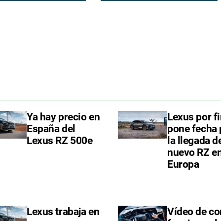
Ya hay precio en
Lexus por f
España del
pone fecha 
Lexus RZ 500e
la llegada d
nuevo RZ e
Europa
Lexus trabaja en
Vídeo de c