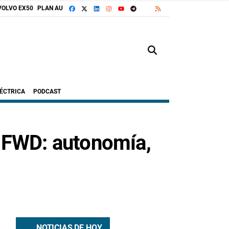
FACEBOOK
X
LINKEDIN
INSTAGRAM
TELEGRAM
RSS
VOLVO EX50
PLAN AUTO+
GOOGLE DISCOVER
YOUTUBE
LÉCTRICA
PODCAST
e FWD: autonomía,
NOTICIAS DE HOY