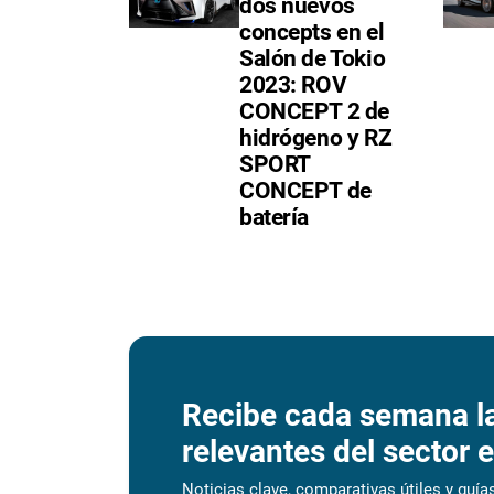
dos nuevos
concepts en el
Salón de Tokio
2023: ROV
CONCEPT 2 de
hidrógeno y RZ
SPORT
CONCEPT de
batería
Recibe cada semana l
relevantes del sector e
Noticias clave, comparativas útiles y guías