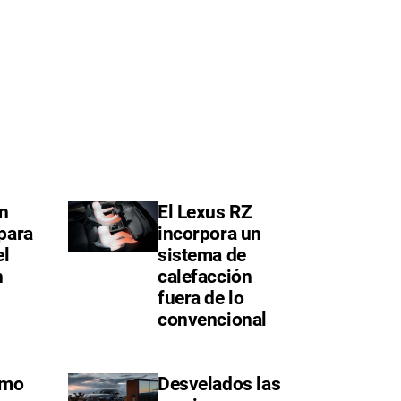
in
El Lexus RZ
para
incorpora un
el
sistema de
n
calefacción
fuera de lo
convencional
omo
Desvelados las