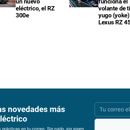
un nuevo
funciona el
eléctrico, el RZ
volante de t
300e
yugo (yoke) 
Lexus RZ 4
as novedades más
léctrico
 prácticas en tu correo. Sin ruido, sin spam.