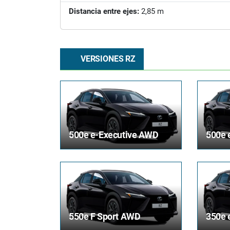
Distancia entre ejes:
2,85 m
VERSIONES RZ
500e e-Executive AWD
500e 
550e F Sport AWD
350e