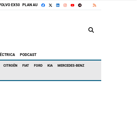
FACEBOOK
X
LINKEDIN
INSTAGRAM
TELEGRAM
RSS
VOLVO EX50
PLAN AUTO+
GOOGLE DISCOVER
YOUTUBE
LÉCTRICA
PODCAST
CITROËN
FIAT
FORD
KIA
MERCEDES-BENZ