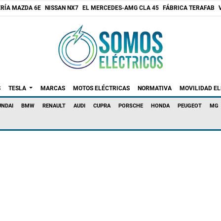
RÍA MAZDA 6E
NISSAN NX7
EL MERCEDES-AMG CLA 45
FÁBRICA TERAFAB
S
TESLA
MARCAS
MOTOS ELÉCTRICAS
NORMATIVA
MOVILIDAD E
UNDAI
BMW
RENAULT
AUDI
CUPRA
PORSCHE
HONDA
PEUGEOT
MG