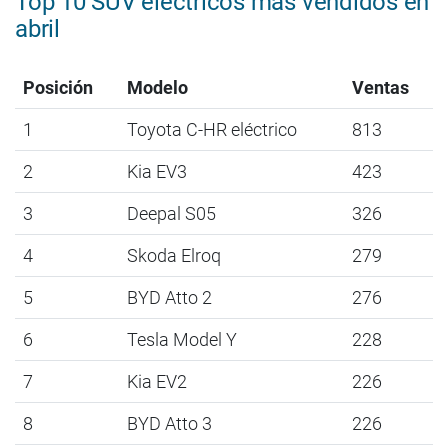
Top 10 SUV eléctricos más vendidos en
abril
Posición
Modelo
Ventas
1
Toyota C-HR eléctrico
813
2
Kia EV3
423
3
Deepal S05
326
4
Skoda Elroq
279
5
BYD Atto 2
276
6
Tesla Model Y
228
7
Kia EV2
226
8
BYD Atto 3
226