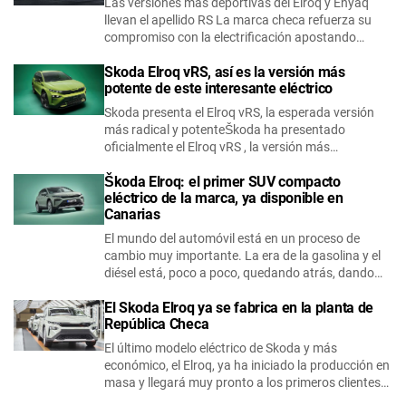
Las versiones más deportivas del Elroq y Enyaq
llevan el apellido RS La marca checa refuerza su
compromiso con la electrificación apostando…
Skoda Elroq vRS, así es la versión más
potente de este interesante eléctrico
Skoda presenta el Elroq vRS, la esperada versión
más radical y potente ​Škoda ha presentado
oficialmente el Elroq vRS , la versión más…
Škoda Elroq: el primer SUV compacto
eléctrico de la marca, ya disponible en
Canarias
El mundo del automóvil está en un proceso de
cambio muy importante. La era de la gasolina y el
diésel está, poco a poco, quedando atrás, dando…
El Skoda Elroq ya se fabrica en la planta de
República Checa
El último modelo eléctrico de Skoda y más
económico, el Elroq, ya ha iniciado la producción en
masa y llegará muy pronto a los primeros clientes…