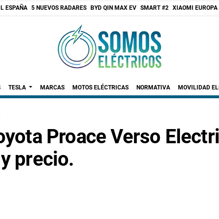
 L ESPAÑA
5 NUEVOS RADARES
BYD QIN MAX EV
SMART #2
XIAOMI EUROPA
S
TESLA
MARCAS
MOTOS ELÉCTRICAS
NORMATIVA
MOVILIDAD E
C
oyota Proace Verso Electr
y precio.