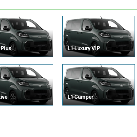
 Plus
L1 Luxury VIP
tive
L1 Camper