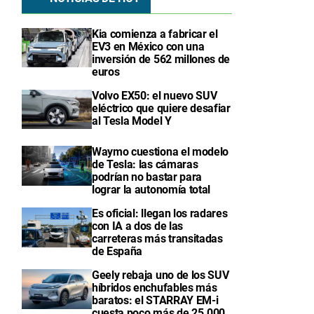
Kia comienza a fabricar el
EV3 en México con una
inversión de 562 millones de
euros
Volvo EX50: el nuevo SUV
eléctrico que quiere desafiar
al Tesla Model Y
Waymo cuestiona el modelo
de Tesla: las cámaras
podrían no bastar para
lograr la autonomía total
Es oficial: llegan los radares
con IA a dos de las
carreteras más transitadas
de España
Geely rebaja uno de los SUV
híbridos enchufables más
baratos: el STARRAY EM-i
cuesta poco más de 25.000