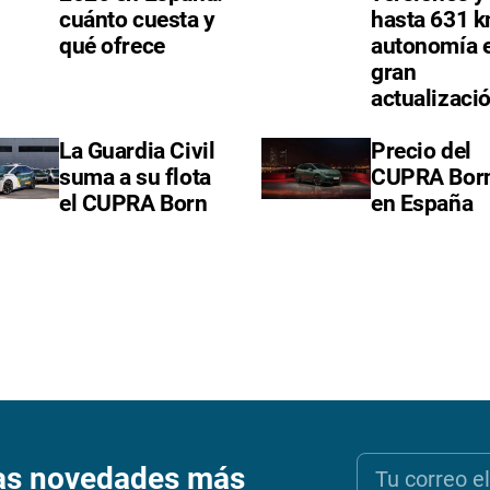
cuánto cuesta y
hasta 631 
qué ofrece
autonomía 
gran
actualizaci
La Guardia Civil
Precio del
suma a su flota
CUPRA Bor
el CUPRA Born
en España
as novedades más