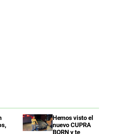
n
Hemos visto el
os,
nuevo CUPRA
BORN y te