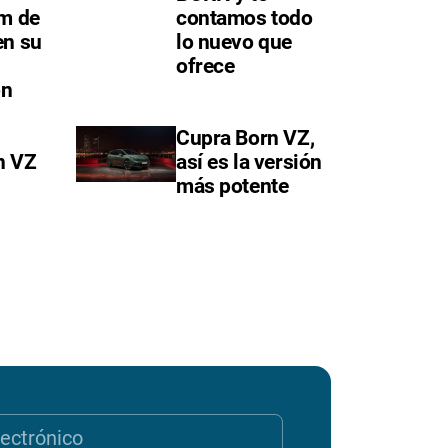
km de
contamos todo
en su
lo nuevo que
ofrece
ón
Cupra Born VZ,
n VZ
así es la versión
más potente