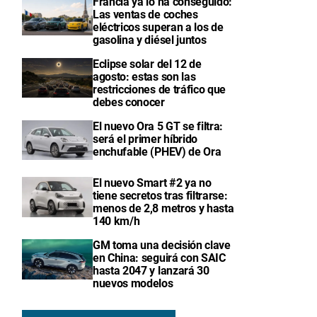
Francia ya lo ha conseguido:
Las ventas de coches
eléctricos superan a los de
gasolina y diésel juntos
Eclipse solar del 12 de
agosto: estas son las
restricciones de tráfico que
debes conocer
El nuevo Ora 5 GT se filtra:
será el primer híbrido
enchufable (PHEV) de Ora
El nuevo Smart #2 ya no
tiene secretos tras filtrarse:
menos de 2,8 metros y hasta
140 km/h
GM toma una decisión clave
en China: seguirá con SAIC
hasta 2047 y lanzará 30
nuevos modelos