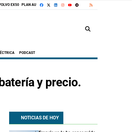
FACEBOOK
X
LINKEDIN
INSTAGRAM
TELEGRAM
RSS
VOLVO EX50
PLAN AUTO+
GOOGLE DISCOVER
YOUTUBE
LÉCTRICA
PODCAST
atería y precio.
NOTICIAS DE HOY