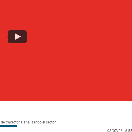
de trayectoria analizando el sector.
08/07/26 |
8:5