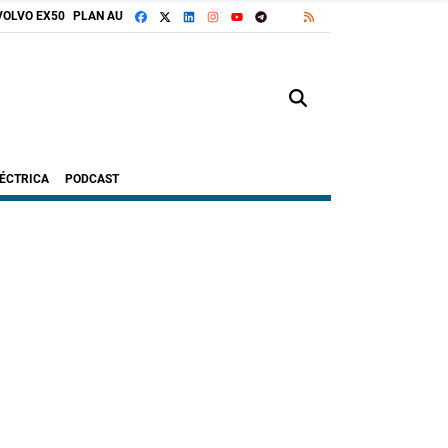
FACEBOOK
X
LINKEDIN
INSTAGRAM
TELEGRAM
RSS
VOLVO EX50
PLAN AUTO+
GOOGLE DISCOVER
YOUTUBE
LÉCTRICA
PODCAST