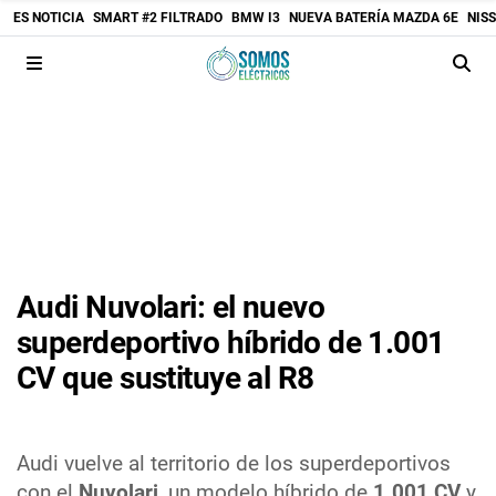
ES NOTICIA
SMART #2 FILTRADO
BMW I3
NUEVA BATERÍA MAZDA 6E
NIS
Audi Nuvolari: el nuevo
superdeportivo híbrido de 1.001
CV que sustituye al R8
Audi vuelve al territorio de los superdeportivos
con el
Nuvolari
, un modelo híbrido de
1.001 CV
y