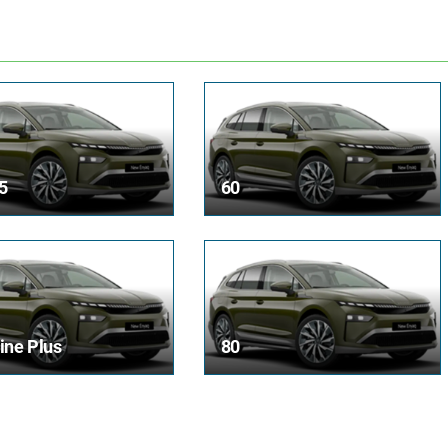
5
60
ine Plus
80