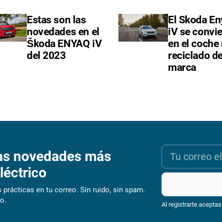
Estas son las
El Skoda E
novedades en el
iV se convie
Škoda ENYAQ iV
en el coche
del 2023
reciclado de
marca
as novedades más
léctrico
 prácticas en tu correo. Sin ruido, sin spam.
o.
Al registrarte aceptas