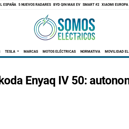
 L ESPAÑA
5 NUEVOS RADARES
BYD QIN MAX EV
SMART #2
XIAOMI EUROPA
S
TESLA
MARCAS
MOTOS ELÉCTRICAS
NORMATIVA
MOVILIDAD E
Skoda Enyaq IV 50: autonom