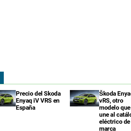
Precio del Skoda
Škoda Enya
Enyaq iV VRS en
vRS, otro
España
modelo que
une al catá
eléctrico de
marca