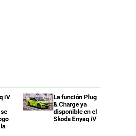
q iV
La función Plug
& Charge ya
 se
disponible en el
logo
Skoda Enyaq iV
 la