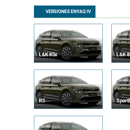
VERSIONES ENYAQ IV
L&K 85x
L&K 8
RS
Sportl