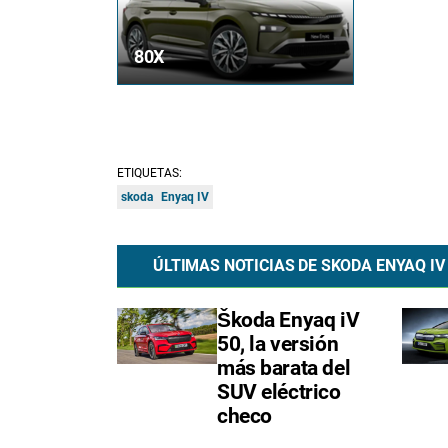
80X
ETIQUETAS:
skoda
Enyaq IV
ÚLTIMAS NOTICIAS DE SKODA ENYAQ IV
Škoda Enyaq iV
50, la versión
más barata del
SUV eléctrico
checo