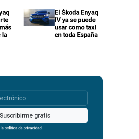
nyaq
El Škoda Enyaq
rte
IV ya se puede
 más
usar como taxi
 la
en toda España
Suscribirme gratis
 la
política de privacidad
.