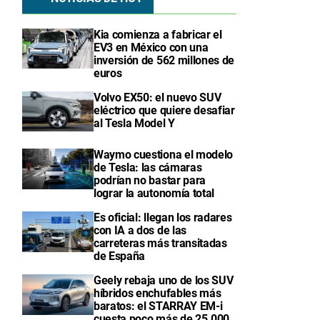
Kia comienza a fabricar el
EV3 en México con una
inversión de 562 millones de
euros
Volvo EX50: el nuevo SUV
eléctrico que quiere desafiar
al Tesla Model Y
Waymo cuestiona el modelo
de Tesla: las cámaras
podrían no bastar para
lograr la autonomía total
Es oficial: llegan los radares
con IA a dos de las
carreteras más transitadas
de España
Geely rebaja uno de los SUV
híbridos enchufables más
baratos: el STARRAY EM-i
cuesta poco más de 25.000