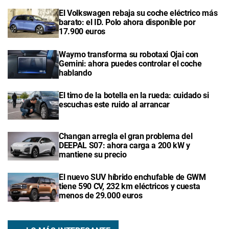
El Volkswagen rebaja su coche eléctrico más
barato: el ID. Polo ahora disponible por
17.900 euros
Waymo transforma su robotaxi Ojai con
Gemini: ahora puedes controlar el coche
hablando
El timo de la botella en la rueda: cuidado si
escuchas este ruido al arrancar
Changan arregla el gran problema del
DEEPAL S07: ahora carga a 200 kW y
mantiene su precio
El nuevo SUV híbrido enchufable de GWM
tiene 590 CV, 232 km eléctricos y cuesta
menos de 29.000 euros