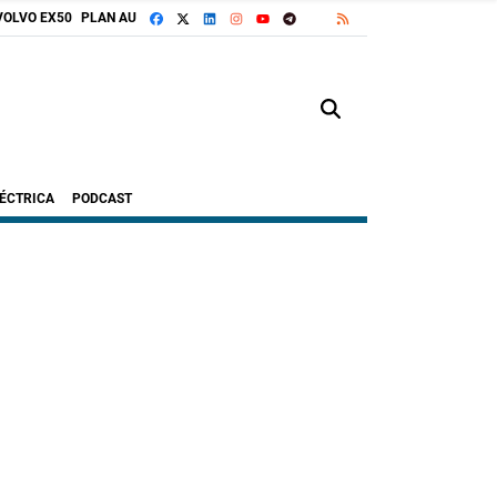
FACEBOOK
X
LINKEDIN
INSTAGRAM
TELEGRAM
RSS
VOLVO EX50
PLAN AUTO+
GOOGLE DISCOVER
YOUTUBE
LÉCTRICA
PODCAST