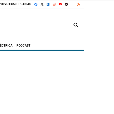
FACEBOOK
X
LINKEDIN
INSTAGRAM
TELEGRAM
RSS
VOLVO EX50
PLAN AUTO+
GOOGLE DISCOVER
YOUTUBE
LÉCTRICA
PODCAST