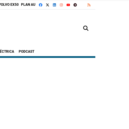
FACEBOOK
X
LINKEDIN
INSTAGRAM
TELEGRAM
RSS
VOLVO EX50
PLAN AUTO+
GOOGLE DISCOVER
YOUTUBE
LÉCTRICA
PODCAST